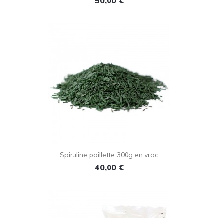
50,00 €
Spiruline paillette 300g en vrac
Prix
40,00 €