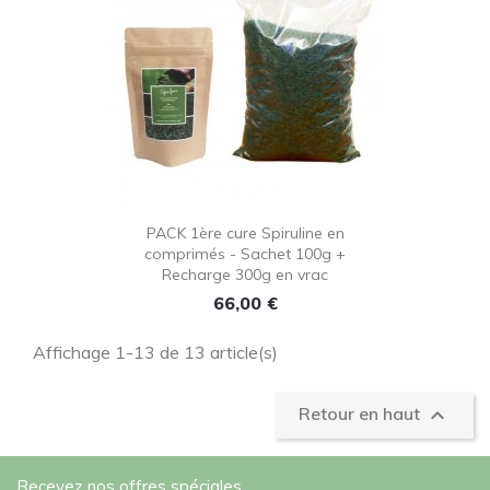
PACK 1ère cure Spiruline en
comprimés - Sachet 100g +
Recharge 300g en vrac
Prix
66,00 €
Affichage 1-13 de 13 article(s)

Retour en haut
Recevez nos offres spéciales